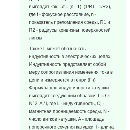
выглядит как: 1/f = (n - 1) ­ (1/R1 - 1/R2),
где f - фокусное расстояние, n -
показатель преломления среды, R1 и
R2 - радиусы кривизны поверхностей
линзы.
Также L может обозначать
индуктивность в электрических цепях.
Индуктивность представляет собой
меру сопротивления изменения тока в
цепи и измеряется в генри (Гн).
Формула для индуктивности катушки
выглядит следующим образом: L = Ој ­
N^2 ­ A / l, где L - индуктивность, Ој -
магнитная проницаемость среды, N -
число витков катушки, A - площадь
поперечного сечения катушки, l - длина