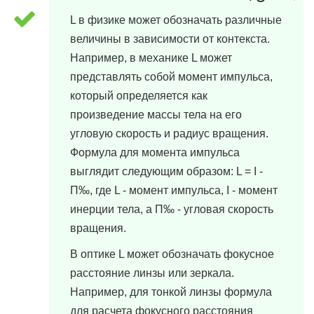
12 марта, 2024 в 21:12
L в физике может обозначать различные
величины в зависимости от контекста.
Например, в механике L может
представлять собой момент импульса,
который определяется как
произведение массы тела на его
угловую скорость и радиус вращения.
Формула для момента импульса
выглядит следующим образом: L = I ­
П‰, где L - момент импульса, I - момент
инерции тела, а П‰ - угловая скорость
вращения.
В оптике L может обозначать фокусное
расстояние линзы или зеркала.
Например, для тонкой линзы формула
для расчета фокусного расстояния