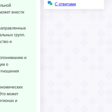
С ответами
альной
может внести
 направленные
альных групп.
ство и
мопониманию и
ии о
 отношения
ономических
Это может
егионах и