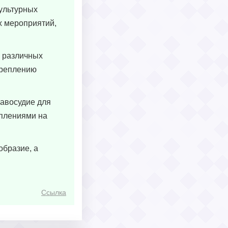
ультурных
х мероприятий,
й различных
креплению
равосудие для
уплениями на
образие, а
Ссылка