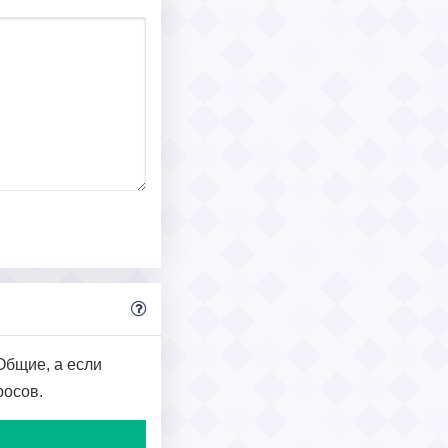
бщие, а если
росов.