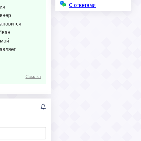
С ответами
тия
женер
тановится
 Иван
емой
тавляет
Ссылка