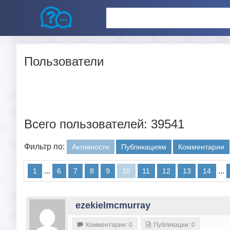
Пользователи
Всего пользователей: 39541
Фильтр по:
Активности
Публикациям
Комментарии
...
...
1
6
7
8
9
10
11
12
13
14
ezekielmcmurray
Комментарии: 0
Публикации: 0