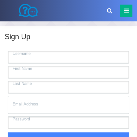
Sign Up
Username
First
Name
Last
Name
Email
Address
Password