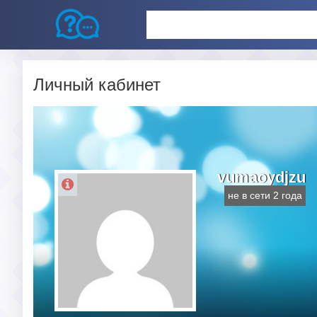
Личный кабинет
vumaoydjzu
не в сети 2 года