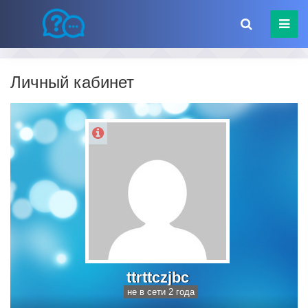
Личный кабинет
ttrttczjbc
не в сети 2 года