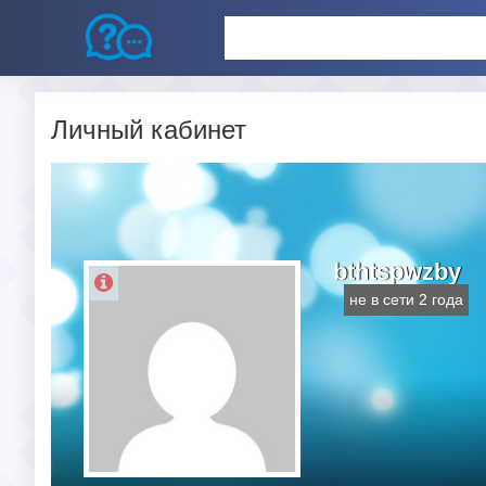
Личный кабинет
bthtspwzby
не в сети 2 года