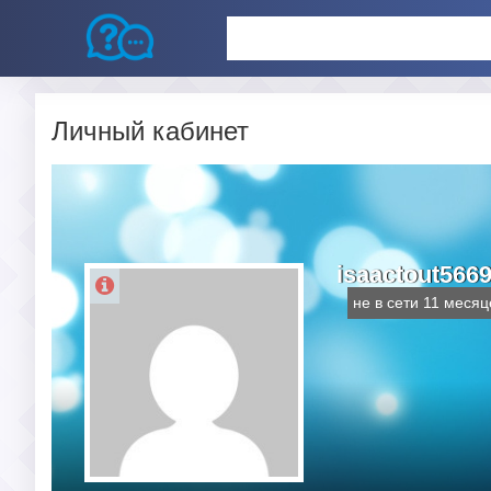
Личный кабинет
isaactout566
не в сети 11 месяц