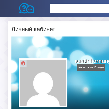
Личный кабинет
austinhornun
не в сети 2 года