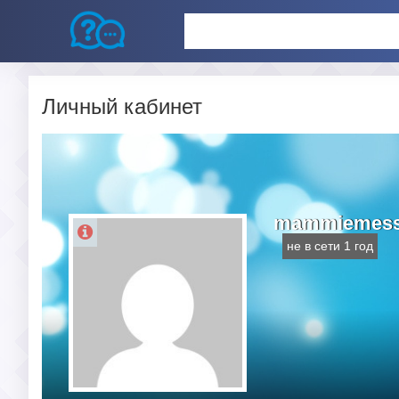
Личный кабинет
mammiemess
не в сети 1 год